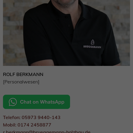
ROLF BERKMANN
[Personalwesen]
Telefon: 05973 9440-143
Mobil: 0174 2458877
r.berkmann@brueggemann-holzbau.de