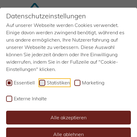
Datenschutzeinstellungen
Auf unserer Webseite werden Cookies verwendet.
MENU
Einige davon werden zwingend benötigt, während es
uns andere ermöglichen, Ihre Nutzererfahrung auf
unserer Webseite zu verbessern. Diese Auswahl
ARBEITEN BEI BRÜGGEMANN
ARBEITEN BEI BRÜGGEMANN
ARBEITEN BEI BRÜGGEMANN
ARBEITEN BEI BRÜGGEMANN
können Sie jederzeit ändern oder Ihre Einwilligung
Bau Deine Zukunft mit uns!
Bau Deine Zukunft mit uns!
Bau Deine Zukunft mit uns!
Bau Deine Zukunft mit uns!
widerrufen, indem Sie in der Fußzeile auf "Cookie-
Einstellungen" klicken.
Essentiell
Statistiken
Marketing
Externe Inhalte
1
2
3
4
Alle akzeptieren
Alle ablehnen