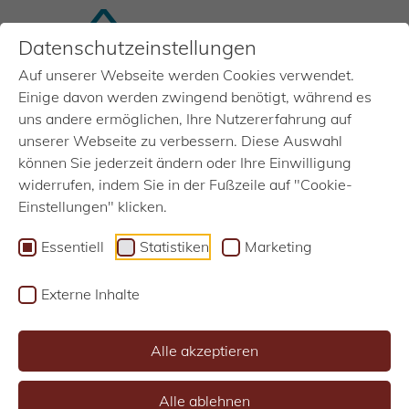
Datenschutzeinstellungen
Auf unserer Webseite werden Cookies verwendet.
MENU
Einige davon werden zwingend benötigt, während es
uns andere ermöglichen, Ihre Nutzererfahrung auf
unserer Webseite zu verbessern. Diese Auswahl
WOHNUNGSBAU
WOHNUNGSBAU
WOHNUNGSBAU
WOHNUNGSBAU
können Sie jederzeit ändern oder Ihre Einwilligung
Referenzen
Referenzen
Referenzen
Referenzen
widerrufen, indem Sie in der Fußzeile auf "Cookie-
Einstellungen" klicken.
Essentiell
Statistiken
Marketing
Externe Inhalte
1
2
3
4
Alle akzeptieren
Alle ablehnen