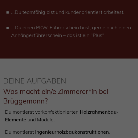
...Du teamfähig bist und kundenorientiert arbeitest.
...Du einen PKW-Führerschein hast, gerne auch einen
Anhängerführerschein – das ist ein "Plus".
DEINE AUFGABEN
Was macht ein/e Zimmerer*in bei
Brüggemann?
Du montierst vorkonfektionierten
Holzrahmenbau-
Elemente
und Module.
Du montierst
Ingenieurholzbaukonstruktionen
.